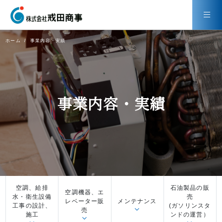
ホーム
事業内容・実績
事業内容・実績
空調、給排
石油製品の販
空調機器、エ
水・衛生設備
売
レベーター販
メンテナンス
工事の設計、
(ガソリンスタ
売
施工
ンドの運営）